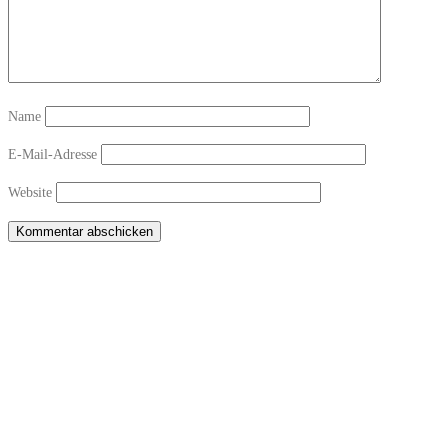
Name
E-Mail-Adresse
Website
Copyright © 2026 Sichtwechsel-Bar Winterthur-Töss
–
OnePress
theme by
FameThemes