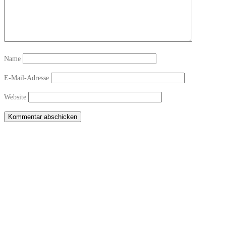
Name
E-Mail-Adresse
Website
Copyright © 2026 Sichtwechsel-Bar Winterthur-Töss
–
OnePress
theme by
FameThemes