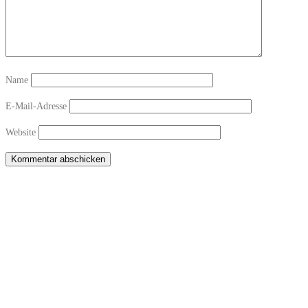
Name
E-Mail-Adresse
Website
Copyright © 2026 Sichtwechsel-Bar Winterthur-Töss
–
OnePress
theme by
FameThemes