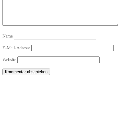
Name
E-Mail-Adresse
Website
Copyright © 2026 Sichtwechsel-Bar Winterthur-Töss
–
OnePress
theme by
FameThemes