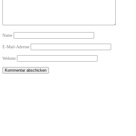
Name
E-Mail-Adresse
Website
Copyright © 2026 Sichtwechsel-Bar Winterthur-Töss
–
OnePress
theme by
FameThemes