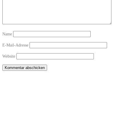
Name
E-Mail-Adresse
Website
Copyright © 2026 Sichtwechsel-Bar Winterthur-Töss
–
OnePress
theme by
FameThemes