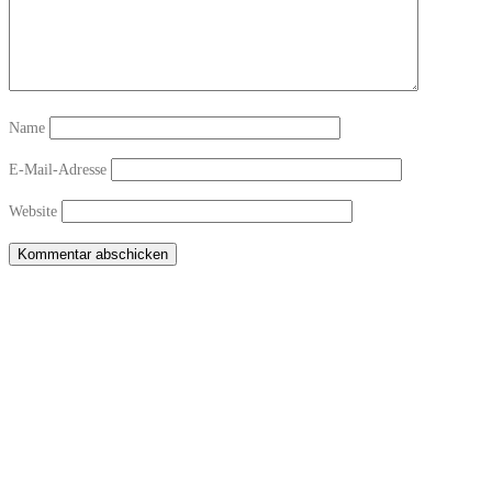
Name
E-Mail-Adresse
Website
Copyright © 2026 Sichtwechsel-Bar Winterthur-Töss
–
OnePress
theme by
FameThemes