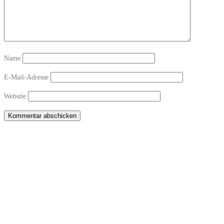
Name
E-Mail-Adresse
Website
Copyright © 2026 Sichtwechsel-Bar Winterthur-Töss
–
OnePress
theme by
FameThemes